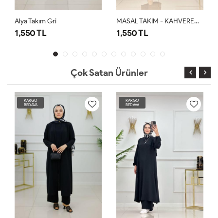
Alya Takım Gri
MASAL TAKIM - KAHVERENGİ
1,550 TL
1,550 TL
Çok Satan Ürünler
KARGO
KARGO
BEDAVA
BEDAVA