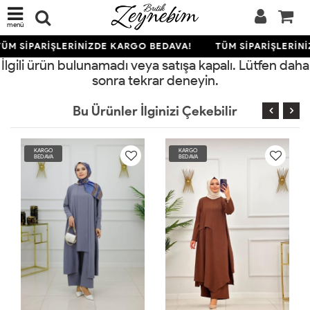
menü
ÜM SİPARİŞLERİNİZDE KARGO BEDAVA!
TÜM SİPARİŞLERİN
İlgili ürün bulunamadı veya satışa kapalı. Lütfen daha
sonra tekrar deneyin.
Bu Ürünler İlginizi Çekebilir
KARGO
KARGO
BEDAVA
BEDAVA