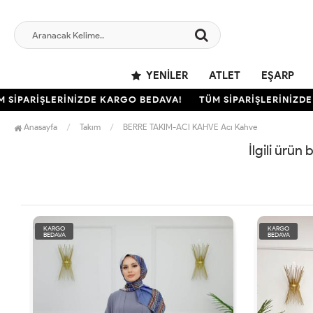
YENILER
ATLET
EŞARP
SİPARİŞLERİNİZDE KARGO BEDAVA!
TÜM SİPARİŞLERİNİZDE 
Anasayfa
Takım
BERRE TAKIM-ACI KAHVE Acı Kahve
İlgili ürün
KARGO
KARGO
BEDAVA
BEDAVA