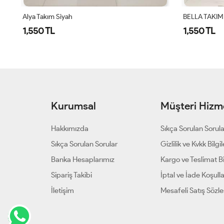
BELLA TAKIM - SİYAH
BELLA TAKIM
1,550 TL
1,550 TL
Kurumsal
Müşteri Hizme
Hakkımızda
Sıkça Sorulan Sorul
Sıkça Sorulan Sorular
Gizlilik ve Kvkk Bilgil
Banka Hesaplarımız
Kargo ve Teslimat Bil
Sipariş Takibi
İptal ve İade Koşulla
İletişim
Mesafeli Satış Sözl