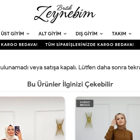
ÜST GIYIM
ALT GIYIM
DIŞ GIYIM
TAKIM
KARGO BEDAVA!
TÜM SİPARİŞLERİNİZDE KARGO BEDAVA!
T
 bulunamadı veya satışa kapalı. Lütfen daha sonra tek
Bu Ürünler İlginizi Çekebilir
KARGO
BEDAVA