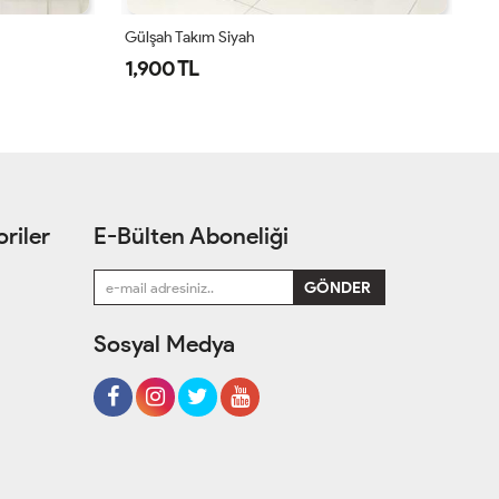
Simge Takım Acı Kahve
Si
1,550 TL
1
riler
E-Bülten Aboneliği
Sosyal Medya