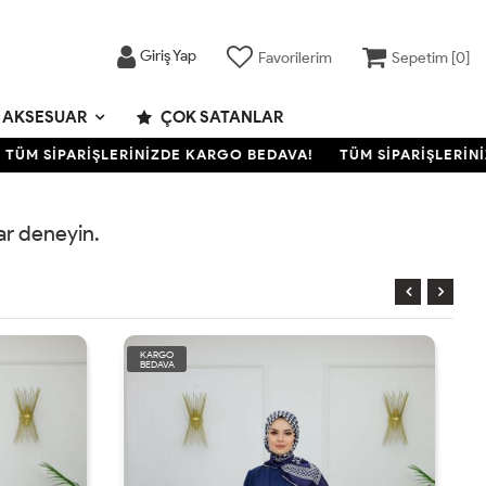
Giriş Yap
Favorilerim
Sepetim [
0
]
AKSESUAR
ÇOK SATANLAR
ÜM SİPARİŞLERİNİZDE KARGO BEDAVA!
TÜM SİPARİŞLERİNİ
rar deneyin.
KARGO
BEDAVA