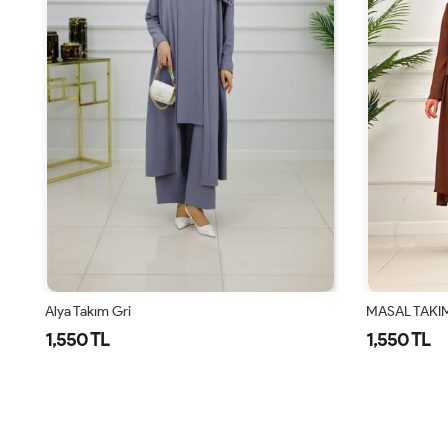
MASAL TAKIM - KAHVERENGİ
Alya Takım K
1,550 TL
1,550 TL