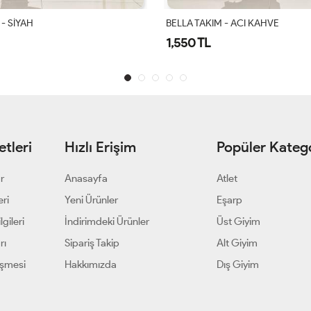
 - ACI KAHVE
Gülşah Takım Siyah
1,900 TL
tleri
Hızlı Erişim
Popüler Katego
ar
Anasayfa
Atlet
eri
Yeni Ürünler
Eşarp
gileri
İndirimdeki Ürünler
Üst Giyim
rı
Sipariş Takip
Alt Giyim
eşmesi
Hakkımızda
Dış Giyim