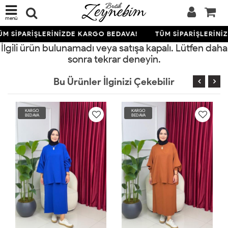
menü
M SİPARİŞLERİNİZDE KARGO BEDAVA!
TÜM SİPARİŞLERİNİ
İlgili ürün bulunamadı veya satışa kapalı. Lütfen daha
sonra tekrar deneyin.
Bu Ürünler İlginizi Çekebilir
KARGO
KARGO
BEDAVA
BEDAVA