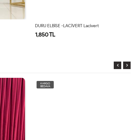
DURU ELBİSE -LACİVERT Lacivert
Az
1,850 TL
1
KARGO
BEDAVA