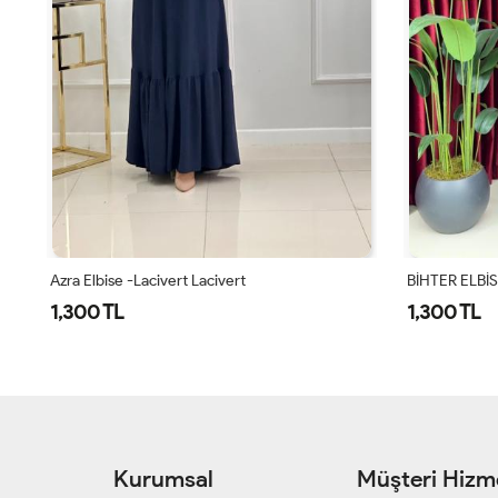
Azra Elbise -Lacivert Lacivert
BİHTER ELBİ
1,300 TL
1,300 TL
Kurumsal
Müşteri Hizme