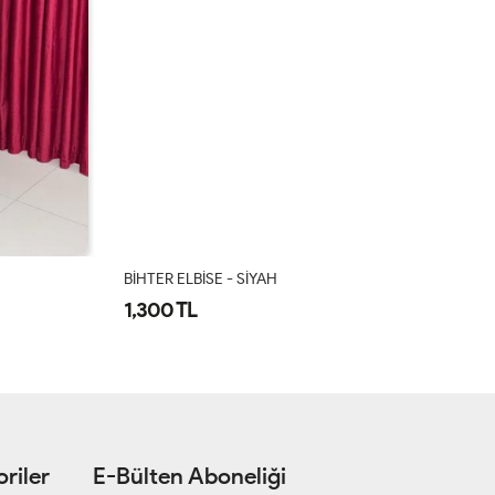
BİHTER ELBİSE - SİYAH
Az
1,300 TL
1
riler
E-Bülten Aboneliği