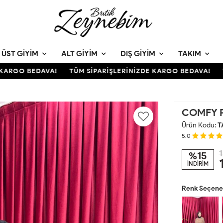
ÜST GIYIM
ALT GIYIM
DIŞ GIYIM
TAKIM
RGO BEDAVA!
TÜM SİPARİŞLERİNİZDE KARGO BEDAVA!
TÜM
COMFY P
Ürün Kodu:
T
5.0
1
%15
İNDİRİM
Renk Seçenek