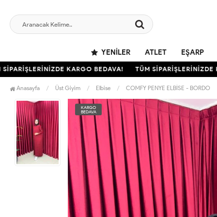
YENILER
ATLET
EŞARP
PARİŞLERİNİZDE KARGO BEDAVA!
TÜM SİPARİŞLERİNİZDE KA
Anasayfa
Üst Giyim
Elbise
COMFY PENYE ELBİSE - BORDO
KARGO
BEDAVA