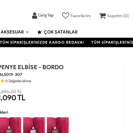
Giriş Yap
Favorilerim
Sepetim [
0
]
AKSESUAR
ÇOK SATANLAR
 SİPARİŞLERİNİZDE KARGO BEDAVA!
TÜM SİPARİŞLERİNİZD
ENYE ELBİSE - BORDO
AL5019-307
0
Değerlendirme
,286.20 TL
1,090
TL
leri