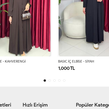
SE - KAHVERENGİ
BASIC İÇ ELBİSE - SİYAH
1,000 TL
tleri
Hızlı Erişim
Popüler Katego