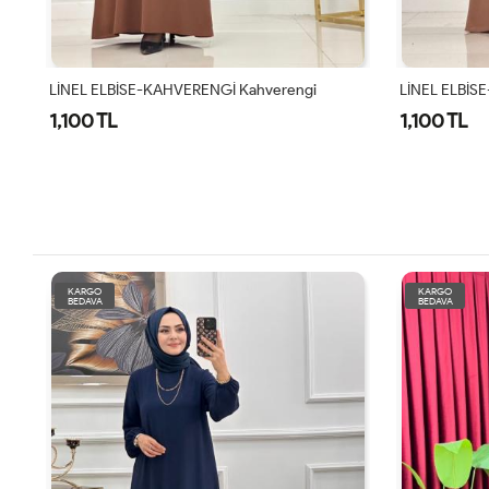
LİNEL ELBİSE-KAHVERENGİ Kahverengi
LİNEL ELBİS
1,100 TL
1,100 TL
KARGO
KARGO
BEDAVA
BEDAVA