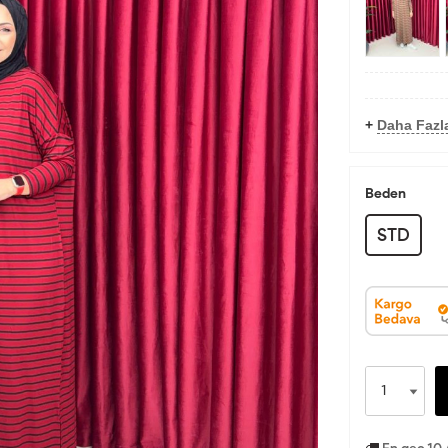
+
Daha Fazla
Beden
STD