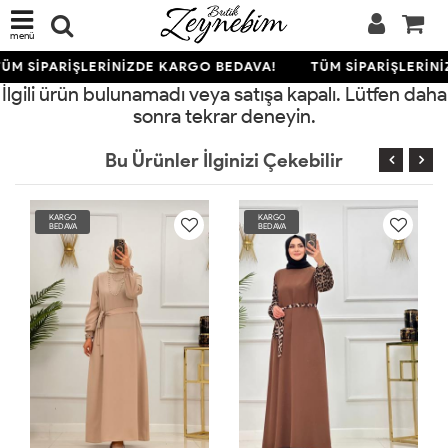
menü
ÜM SİPARİŞLERİNİZDE KARGO BEDAVA!
TÜM SİPARİŞLERİN
İlgili ürün bulunamadı veya satışa kapalı. Lütfen daha
sonra tekrar deneyin.
Bu Ürünler İlginizi Çekebilir
KARGO
KARGO
BEDAVA
BEDAVA