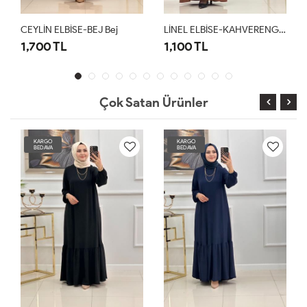
CEYLİN ELBİSE-BEJ Bej
LİNEL ELBİSE-KAHVERENGİ Kahverengi
1,700 TL
1,100 TL
Çok Satan Ürünler
KARGO
KARGO
BEDAVA
BEDAVA