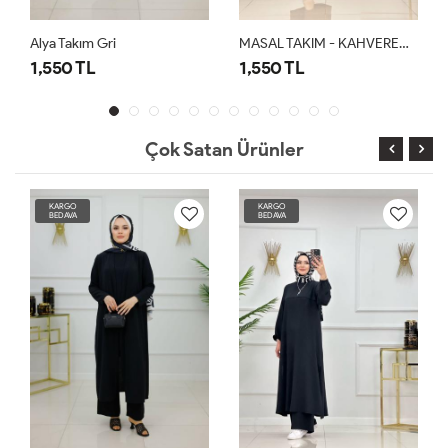
Alya Takım Gri
MASAL TAKIM - KAHVERENGİ
1,550 TL
1,550 TL
Çok Satan Ürünler
KARGO
KARGO
BEDAVA
BEDAVA