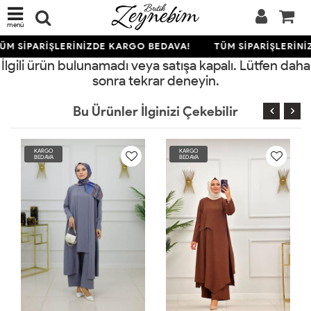
menü
ÜM SİPARİŞLERİNİZDE KARGO BEDAVA!
TÜM SİPARİŞLERİNİ
İlgili ürün bulunamadı veya satışa kapalı. Lütfen daha
sonra tekrar deneyin.
Bu Ürünler İlginizi Çekebilir
KARGO
KARGO
BEDAVA
BEDAVA