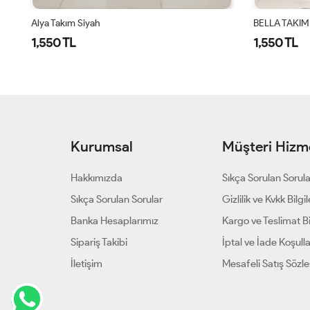
BELLA TAKIM - SİYAH
BELLA TAKIM
1,550 TL
1,550 TL
Kurumsal
Müşteri Hizme
Hakkımızda
Sıkça Sorulan Sorul
Sıkça Sorulan Sorular
Gizlilik ve Kvkk Bilgil
Banka Hesaplarımız
Kargo ve Teslimat Bil
Sipariş Takibi
İptal ve İade Koşulla
İletişim
Mesafeli Satış Sözl