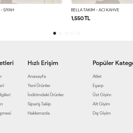
 - ACI KAHVE
Gülşah Takım Siyah
1,900 TL
tleri
Hızlı Erişim
Popüler Katego
ar
Anasayfa
Atlet
eri
Yeni Ürünler
Eşarp
gileri
İndirimdeki Ürünler
Üst Giyim
rı
Sipariş Takip
Alt Giyim
eşmesi
Hakkımızda
Dış Giyim