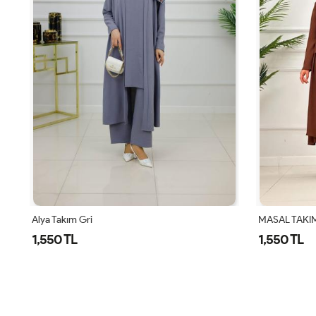
MASAL TAKIM - KAHVERENGİ
Alya Takım K
1,550 TL
1,550 TL