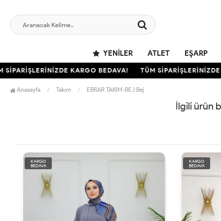
YENILER
ATLET
EŞARP
SİPARİŞLERİNİZDE KARGO BEDAVA!
TÜM SİPARİŞLERİNİZDE 
Anasayfa
Takım
EBRAR TAKIM-BEJ Bej
İlgili ürün
KARGO
KARGO
BEDAVA
BEDAVA