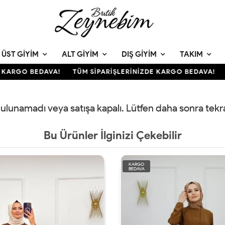
ÜST GIYIM
ALT GIYIM
DIŞ GIYIM
TAKIM
KARGO BEDAVA!
TÜM SİPARİŞLERİNİZDE KARGO BEDAVA!
T
 bulunamadı veya satışa kapalı. Lütfen daha sonra tek
Bu Ürünler İlginizi Çekebilir
KARGO
BEDAVA