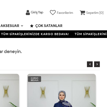
Giriş Yap
Favorilerim
Sepetim [
0
]
AKSESUAR
ÇOK SATANLAR
ÜM SİPARİŞLERİNİZDE KARGO BEDAVA!
TÜM SİPARİŞLERİNİ
rar deneyin.
KARGO
BEDAVA