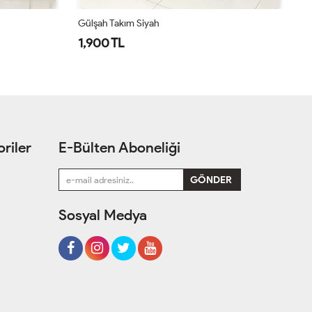
Simge Takım Acı Kahve
Si
1,550 TL
1
riler
E-Bülten Aboneliği
Sosyal Medya