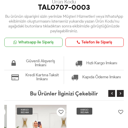
Ürün Kodu
TAL0707-0003
Bu ürünün siparişini sizin yerinize Müşteri Hizmetleri veya WhatsApp
ekibimizin oluşturmasını isterseniz yukarıda yazan Ürün Kodu'nu
aşağıdaki butonlara tıkladıktan sonra ekibimizle görüştüğünüzde
paylaşabilirsiniz.
Whatsapp ile Sipariş
Telefon ile Sipariş
Güvenli Alışveriş
Hızlı Kargo İmkanı
İmkanı
Kredi Kartına Taksit
Kapıda Ödeme İmkanı
İmkanı
Bu Ürünler İlginizi Çekebilir
KARGO
KARGO
BEDAVA
BEDAVA