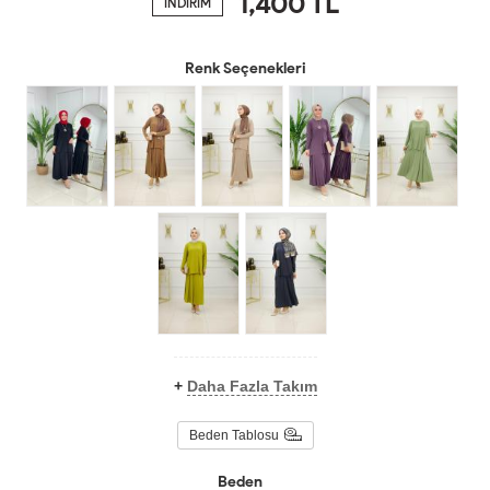
1,400
TL
İNDİRİM
Renk Seçenekleri
+
Daha Fazla Takım
Beden Tablosu
Beden