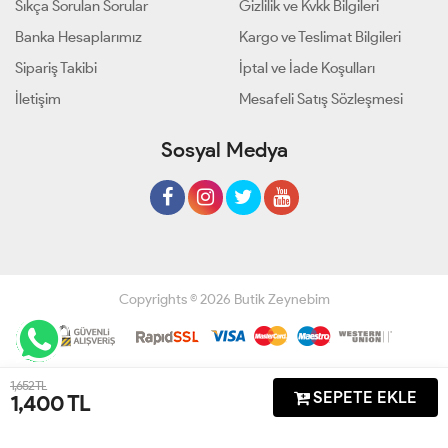
Sıkça Sorulan Sorular
Gizlilik ve Kvkk Bilgileri
Banka Hesaplarımız
Kargo ve Teslimat Bilgileri
Sipariş Takibi
İptal ve İade Koşulları
İletişim
Mesafeli Satış Sözleşmesi
Sosyal Medya
Copyrights © 2026 Butik Zeynebim
Geliştir - powered by innovation
1,652 TL
SEPETE EKLE
1,400
TL
Anasayfa
Üye Girişi
Sepetim
Sipariş Takibi
İletişim