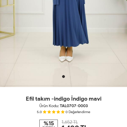
Efil takım -indigo İndigo mavi
Ürün Kodu:
TAL0707-0003
5.0
0
Değerlendirme
1,652 TL
%15