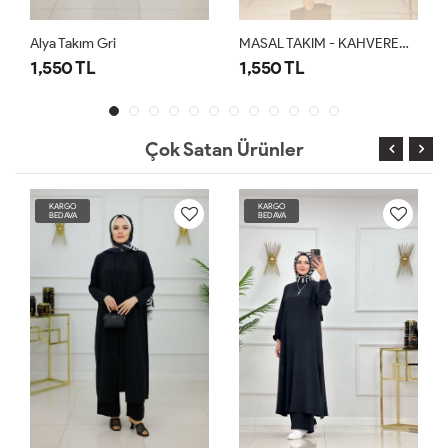
Alya Takım Gri
MASAL TAKIM - KAHVERENGİ
1,550 TL
1,550 TL
Çok Satan Ürünler
KARGO
KARGO
BEDAVA
BEDAVA