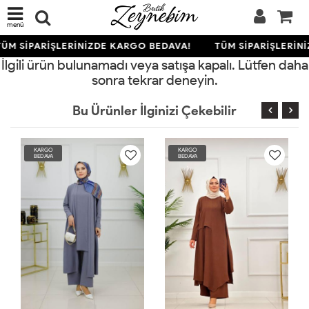
menü
ÜM SİPARİŞLERİNİZDE KARGO BEDAVA!
TÜM SİPARİŞLERİN
İlgili ürün bulunamadı veya satışa kapalı. Lütfen daha
sonra tekrar deneyin.
Bu Ürünler İlginizi Çekebilir
KARGO
KARGO
BEDAVA
BEDAVA