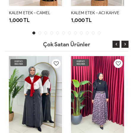
KALEM ETEK - CAMEL
KALEM ETEK - ACI KAHVE
KALE
1,000 TL
1,000 TL
1,0
Çok Satan Ürünler
KARGO
KARGO
BEDAVA
BEDAVA