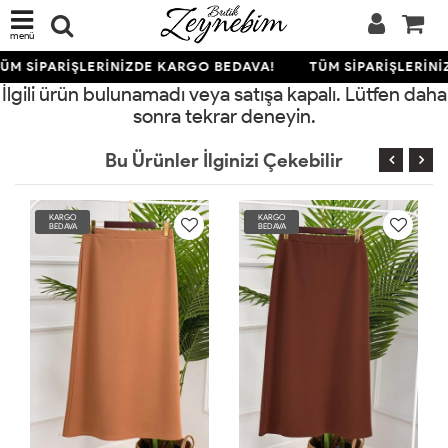
menü
ÜM SİPARİŞLERİNİZDE KARGO BEDAVA!
TÜM SİPARİŞLERİNİ
İlgili ürün bulunamadı veya satışa kapalı. Lütfen daha
sonra tekrar deneyin.
Bu Ürünler İlginizi Çekebilir
KARGO
KARGO
KA
BEDAVA
BEDAVA
BE