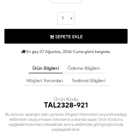
SEPETE EKLE
En geç 07 Ağustos, 2026 Cuma günü kargoda.
Ürün Bilgileri
Ödeme Bilgileri
Müşteri Yorumları
Teslimat Bilgileri
Ürün Kodu
TAL2328-921
Bu ürünün siparişini sizin yerinize Müşteri Hizmetleri veya WhatsApp
ekibimizin oluşturmasını isterseniz yukarıda yazan Ürün Kodu'nu
aşağıdaki butonlara tıkladıktan sonra ekibimizle görüştüğünüzde
paylaşabilirsiniz.