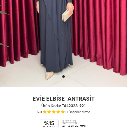
EVİE ELBİSE-ANTRASİT
Ürün Kodu:
TAL2328-921
5.0
0
Değerlendirme
1,711 TL
%15