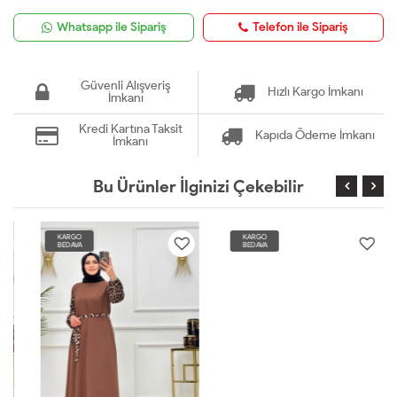
Whatsapp ile Sipariş
Telefon ile Sipariş
Güvenli Alışveriş
Hızlı Kargo İmkanı
İmkanı
Kredi Kartına Taksit
Kapıda Ödeme İmkanı
İmkanı
Bu Ürünler İlginizi Çekebilir
KARGO
KARGO
BEDAVA
BEDAVA