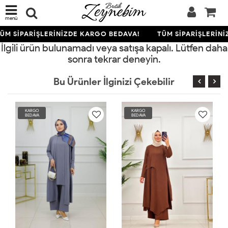
menü
ÜM SİPARİŞLERİNİZDE KARGO BEDAVA!
TÜM SİPARİŞLERİNİ
İlgili ürün bulunamadı veya satışa kapalı. Lütfen daha
sonra tekrar deneyin.
Bu Ürünler İlginizi Çekebilir
KARGO
KARGO
BEDAVA
BEDAVA