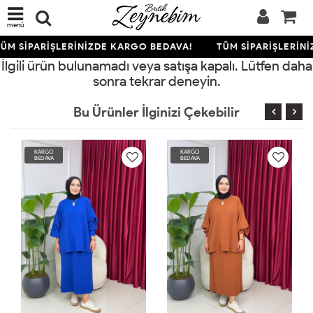
menü
ÜM SİPARİŞLERİNİZDE KARGO BEDAVA!
TÜM SİPARİŞLERİNİ
İlgili ürün bulunamadı veya satışa kapalı. Lütfen daha
sonra tekrar deneyin.
Bu Ürünler İlginizi Çekebilir
RGO
KARGO
KARGO
DAVA
BEDAVA
BEDAVA