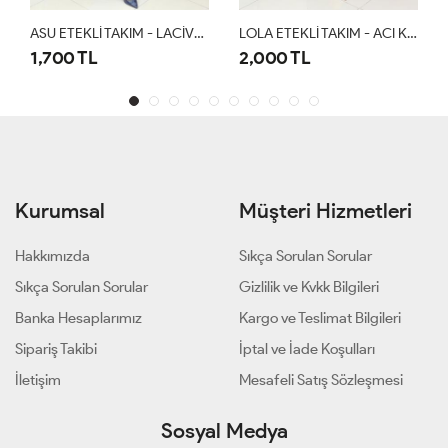
ASU ETEKLİ TAKIM - LACİVERT
LOLA ETEKLİ TAKIM - ACI KAHVE
1,700 TL
2,000 TL
1
Kurumsal
Müşteri Hizmetleri
Hakkımızda
Sıkça Sorulan Sorular
Sıkça Sorulan Sorular
Gizlilik ve Kvkk Bilgileri
Banka Hesaplarımız
Kargo ve Teslimat Bilgileri
Sipariş Takibi
İptal ve İade Koşulları
İletişim
Mesafeli Satış Sözleşmesi
Sosyal Medya