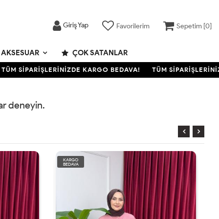
Giriş Yap
Favorilerim
Sepetim [
0
]
AKSESUAR
ÇOK SATANLAR
ÜM SİPARİŞLERİNİZDE KARGO BEDAVA!
TÜM SİPARİŞLERİNİZ
rar deneyin.
KARGO
BEDAVA