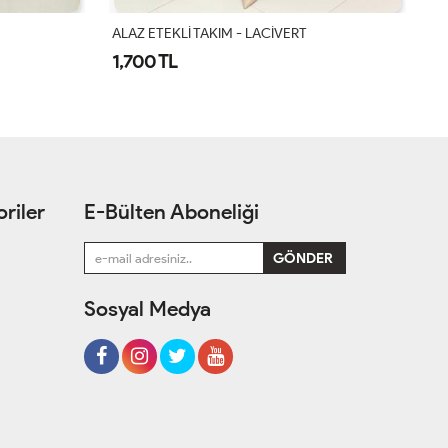
ALAZ ETEKLİ TAKIM - VİZON
AL
1,700 TL
1
riler
E-Bülten Aboneliği
Sosyal Medya