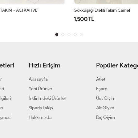
ekli Takım Camel
ALAZ ETEKLİ TAKIM - LACİVERT
1,700 TL
tleri
Hızlı Erişim
Popüler Katego
ar
Anasayfa
Atlet
eri
Yeni Ürünler
Eşarp
gileri
İndirimdeki Ürünler
Üst Giyim
rı
Sipariş Takip
Alt Giyim
eşmesi
Hakkımızda
Dış Giyim