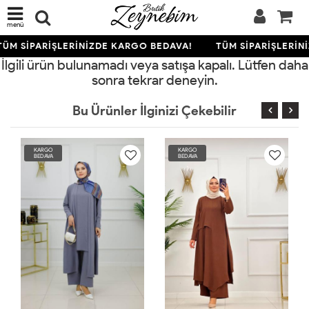
menü
TÜM SİPARİŞLERİNİZDE KARGO BEDAVA!
TÜM SİPARİŞLERİN
İlgili ürün bulunamadı veya satışa kapalı. Lütfen daha
sonra tekrar deneyin.
Bu Ürünler İlginizi Çekebilir
KARGO
KARGO
BEDAVA
BEDAVA