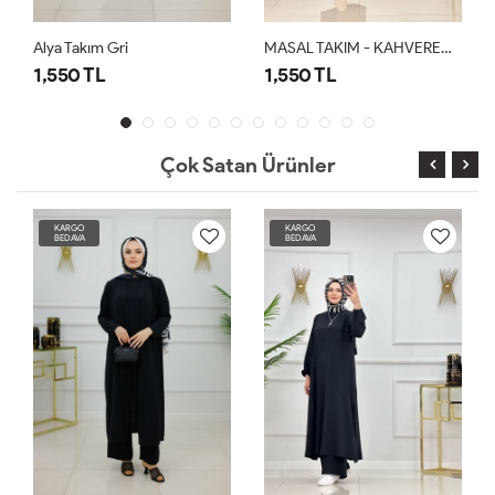
Alya Takım Gri
MASAL TAKIM - KAHVERENGİ
1,550 TL
1,550 TL
Çok Satan Ürünler
KARGO
KARGO
BEDAVA
BEDAVA