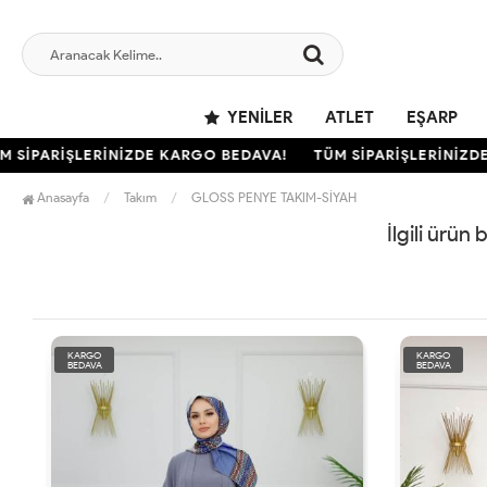
YENILER
ATLET
EŞARP
 SİPARİŞLERİNİZDE KARGO BEDAVA!
TÜM SİPARİŞLERİNİZDE
Anasayfa
Takım
GLOSS PENYE TAKIM-SİYAH
İlgili ürün
KARGO
KARGO
BEDAVA
BEDAVA