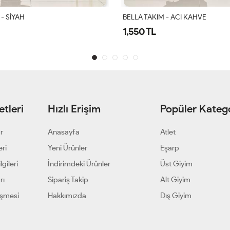
 - ACI KAHVE
Gülşah Takım Siyah
1,900 TL
tleri
Hızlı Erişim
Popüler Katego
ar
Anasayfa
Atlet
eri
Yeni Ürünler
Eşarp
gileri
İndirimdeki Ürünler
Üst Giyim
rı
Sipariş Takip
Alt Giyim
eşmesi
Hakkımızda
Dış Giyim