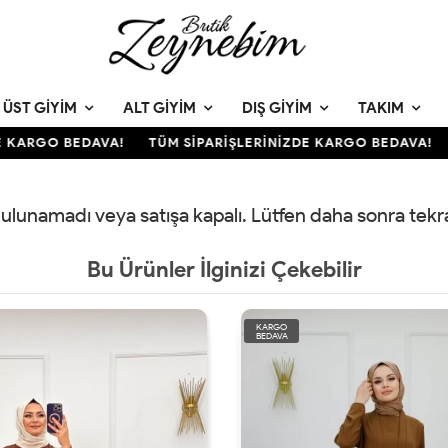
ÜST GIYIM
ALT GIYIM
DIŞ GIYIM
TAKIM
 KARGO BEDAVA!
TÜM SİPARİŞLERİNİZDE KARGO BEDAVA!
 bulunamadı veya satışa kapalı. Lütfen daha sonra tek
Bu Ürünler İlginizi Çekebilir
KARGO
BEDAVA