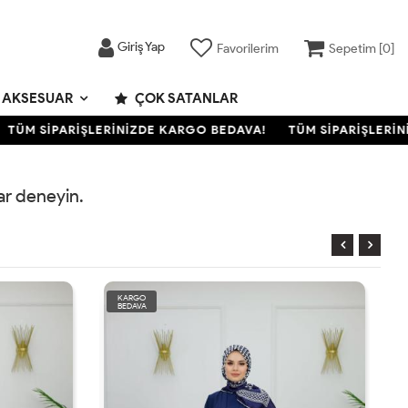
Giriş Yap
Favorilerim
Sepetim [
0
]
AKSESUAR
ÇOK SATANLAR
TÜM SİPARİŞLERİNİZDE KARGO BEDAVA!
TÜM SİPARİŞLERİNİ
rar deneyin.
KARGO
BEDAVA