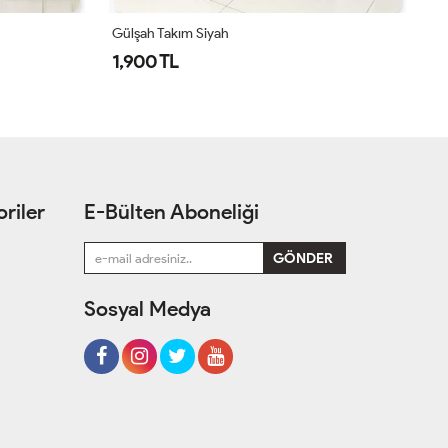
Simge Takım Acı Kahve
Si
1,550 TL
1
riler
E-Bülten Aboneliği
Sosyal Medya