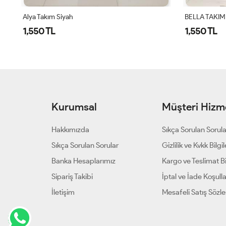
BELLA TAKIM - SİYAH
BELLA TAKIM
1,550 TL
1,550 TL
Kurumsal
Müşteri Hizme
Hakkımızda
Sıkça Sorulan Sorul
Sıkça Sorulan Sorular
Gizlilik ve Kvkk Bilgil
Banka Hesaplarımız
Kargo ve Teslimat Bil
Sipariş Takibi
İptal ve İade Koşulla
İletişim
Mesafeli Satış Sözl