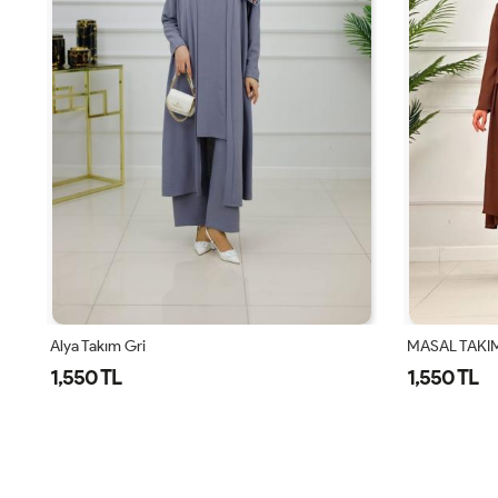
MASAL TAKIM - KAHVERENGİ
Alya Takım K
1,550 TL
1,550 TL