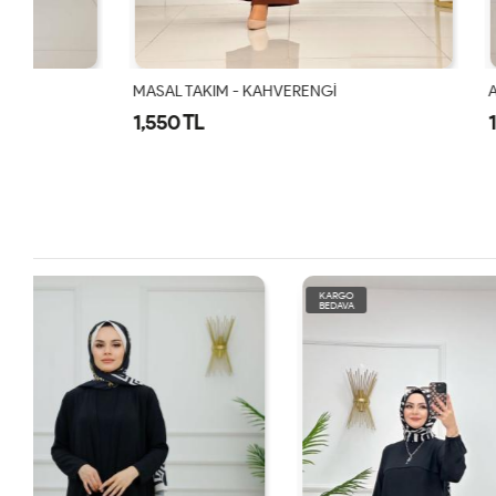
MASAL TAKIM - KAHVERENGİ
Alya Takım K
1,550 TL
1,550 TL
KARGO
KARGO
BEDAVA
BEDAVA