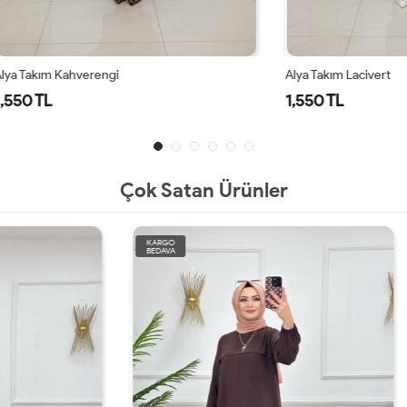
ahverengi
Alya Takım Lacivert
1,550 TL
Çok Satan Ürünler
KARGO
BEDAVA