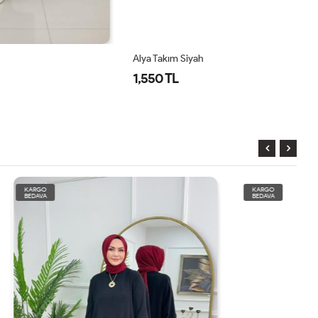
Alya Takım Siyah
Si
1,550 TL
1
KARGO
BEDAVA