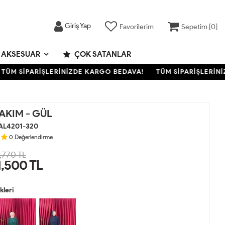
Giriş Yap
Favorilerim
Sepetim [
0
]
AKSESUAR
ÇOK SATANLAR
M SİPARİŞLERİNİZDE KARGO BEDAVA!
TÜM SİPARİŞLERİNİZD
AKIM - GÜL
AL4201-320
0
Değerlendirme
,770 TL
1,500
TL
leri