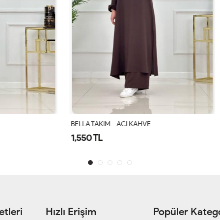
 - ACI KAHVE
Gülşah Takım Siyah
1,900 TL
tleri
Hızlı Erişim
Popüler Katego