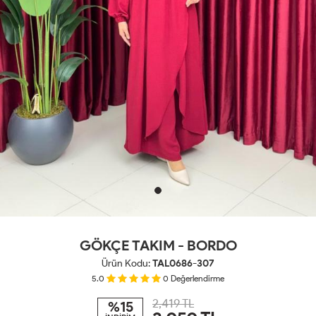
GÖKÇE TAKIM - BORDO
Ürün Kodu:
TAL0686-307
5.0
0
Değerlendirme
2,419 TL
%15