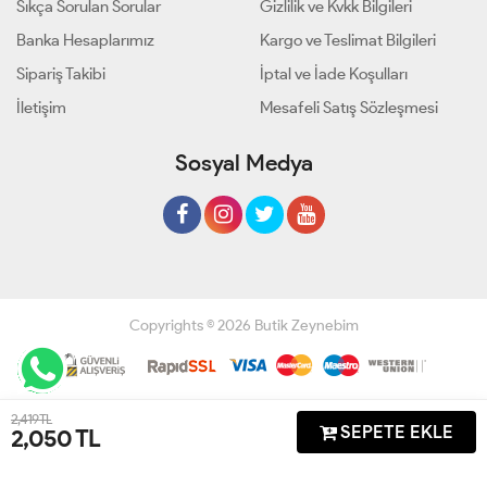
Sıkça Sorulan Sorular
Gizlilik ve Kvkk Bilgileri
Banka Hesaplarımız
Kargo ve Teslimat Bilgileri
Sipariş Takibi
İptal ve İade Koşulları
İletişim
Mesafeli Satış Sözleşmesi
Sosyal Medya
Copyrights © 2026 Butik Zeynebim
Geliştir - powered by innovation
2,419 TL
SEPETE EKLE
2,050
TL
Anasayfa
Üye Girişi
Sepetim
Sipariş Takibi
İletişim