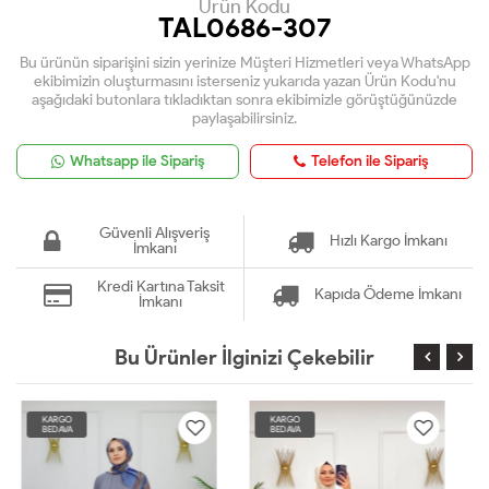
Ürün Kodu
TAL0686-307
Bu ürünün siparişini sizin yerinize Müşteri Hizmetleri veya WhatsApp
ekibimizin oluşturmasını isterseniz yukarıda yazan Ürün Kodu'nu
aşağıdaki butonlara tıkladıktan sonra ekibimizle görüştüğünüzde
paylaşabilirsiniz.
Whatsapp ile Sipariş
Telefon ile Sipariş
Güvenli Alışveriş
Hızlı Kargo İmkanı
İmkanı
Kredi Kartına Taksit
Kapıda Ödeme İmkanı
İmkanı
Bu Ürünler İlginizi Çekebilir
KARGO
KARGO
BEDAVA
BEDAVA