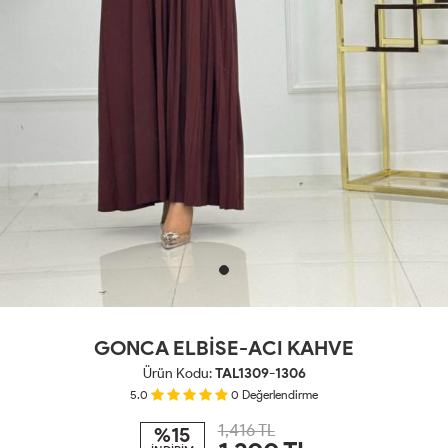
GONCA ELBİSE-ACI KAHVE
Ürün Kodu:
TAL1309-1306
5.0
0
Değerlendirme
1,416 TL
%15