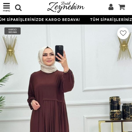
menü
M SİPARİŞLERİNİZDE KARGO BEDAVA!
TÜM SİPARİŞLERİNİZ
KARGO
BEDAVA