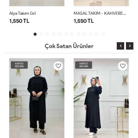
Alya Takım Gri
MASAL TAKIM - KAHVERENGİ
1,550 TL
1,550 TL
Çok Satan Ürünler
KARGO
KARGO
BEDAVA
BEDAVA