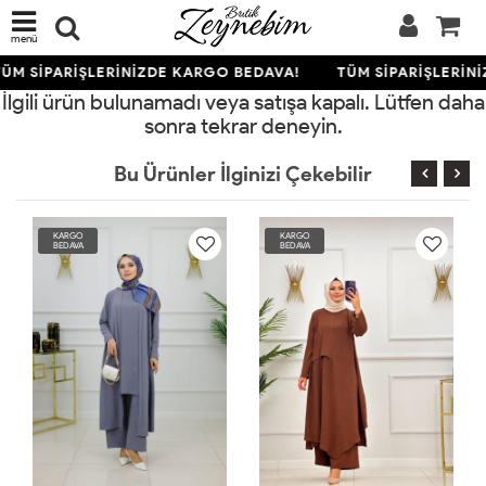
menü
ÜM SİPARİŞLERİNİZDE KARGO BEDAVA!
TÜM SİPARİŞLERİN
İlgili ürün bulunamadı veya satışa kapalı. Lütfen daha
sonra tekrar deneyin.
Bu Ürünler İlginizi Çekebilir
KARGO
KARGO
BEDAVA
BEDAVA