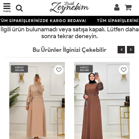
menü
ÜM SİPARİŞLERİNİZDE KARGO BEDAVA!
TÜM SİPARİŞLERİN
İlgili ürün bulunamadı veya satışa kapalı. Lütfen daha
sonra tekrar deneyin.
Bu Ürünler İlginizi Çekebilir
RGO
KARGO
KARGO
DAVA
BEDAVA
BEDAVA