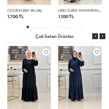
İN ELBİSE-BEJ Bej
LİNEL ELBİSE-KAHVERENGİ Kahverengi
LİNEL EL
00 TL
1,100 TL
1,100 T
Çok Satan Ürünler
KARGO
KARGO
BEDAVA
BEDAVA