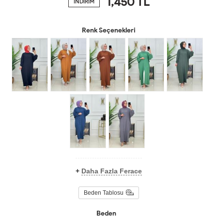
1,450
TL
İNDİRİM
Renk Seçenekleri
+
Daha Fazla Ferace
Beden Tablosu
Beden