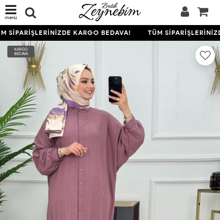
menü
 SİPARİŞLERİNİZDE KARGO BEDAVA!
TÜM SİPARİŞLERİNİZ
KARGO
BEDAVA