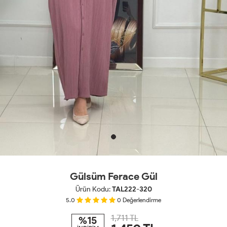
Gülsüm Ferace Gül
Ürün Kodu:
TAL222-320
5.0
0
Değerlendirme
1,711 TL
%15