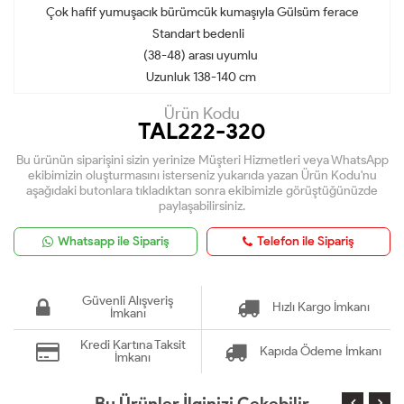
Çok hafif yumuşacık bürümcük kumaşıyla Gülsüm ferace
Standart bedenli
(38-48) arası uyumlu
Uzunluk 138-140 cm
Ürün Kodu
TAL222-320
Bu ürünün siparişini sizin yerinize Müşteri Hizmetleri veya WhatsApp
ekibimizin oluşturmasını isterseniz yukarıda yazan Ürün Kodu'nu
aşağıdaki butonlara tıkladıktan sonra ekibimizle görüştüğünüzde
paylaşabilirsiniz.
Whatsapp ile Sipariş
Telefon ile Sipariş
Güvenli Alışveriş
Hızlı Kargo İmkanı
İmkanı
Kredi Kartına Taksit
Kapıda Ödeme İmkanı
İmkanı
Bu Ürünler İlginizi Çekebilir