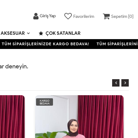
Giriş Yap
Favorilerim
Sepetim [
0
]
AKSESUAR
ÇOK SATANLAR
ÜM SİPARİŞLERİNİZDE KARGO BEDAVA!
TÜM SİPARİŞLERİNİZ
rar deneyin.
KARGO
BEDAVA