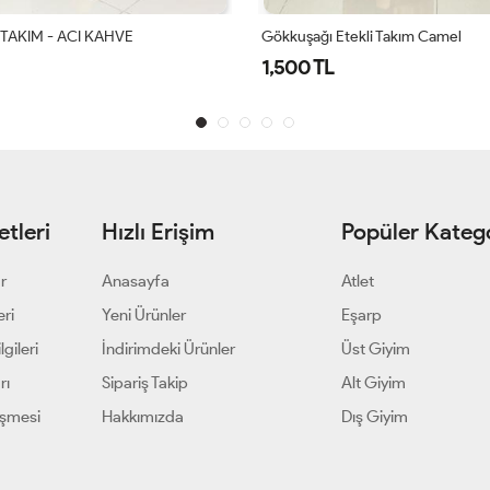
ekli Takım Camel
ALAZ ETEKLİ TAKIM - LACİVERT
1,700 TL
tleri
Hızlı Erişim
Popüler Katego
ar
Anasayfa
Atlet
eri
Yeni Ürünler
Eşarp
gileri
İndirimdeki Ürünler
Üst Giyim
rı
Sipariş Takip
Alt Giyim
eşmesi
Hakkımızda
Dış Giyim