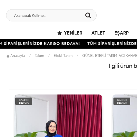
YENILER
ATLET
EŞARP
SİPARİŞLERİNİZDE KARGO BEDAVA!
TÜM SİPARİŞLERİNİZDE 
Anasayfa
Takım
Etekli Takım
GÜNEL ETEKLİ TAKIM-ACI KAHVE
İlgili ürün
KARGO
KARGO
BEDAVA
BEDAVA