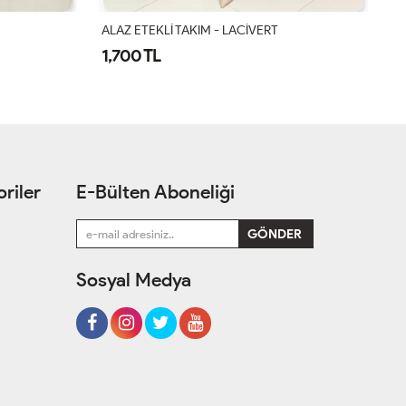
ALAZ ETEKLİ TAKIM - VİZON
AL
1,700 TL
1
riler
E-Bülten Aboneliği
Sosyal Medya