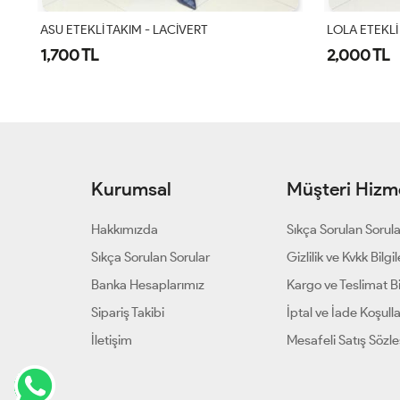
LOLA ETEKLİ TAKIM - ACI KAHVE
Gökkuşağı Et
2,000 TL
1,500 TL
Kurumsal
Müşteri Hizme
Hakkımızda
Sıkça Sorulan Sorul
Sıkça Sorulan Sorular
Gizlilik ve Kvkk Bilgil
Banka Hesaplarımız
Kargo ve Teslimat Bil
Sipariş Takibi
İptal ve İade Koşulla
İletişim
Mesafeli Satış Sözl