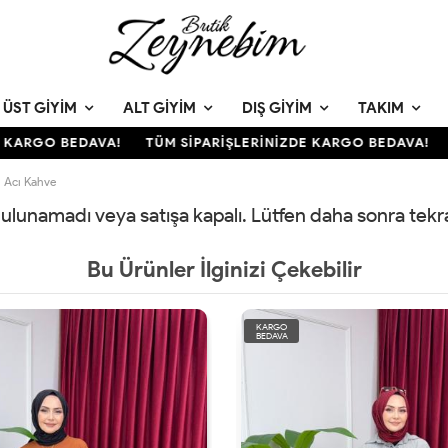
ÜST GIYIM
ALT GIYIM
DIŞ GIYIM
TAKIM
KARGO BEDAVA!
TÜM SİPARİŞLERİNİZDE KARGO BEDAVA!
T
 Acı Kahve
 bulunamadı veya satışa kapalı. Lütfen daha sonra tek
Bu Ürünler İlginizi Çekebilir
KARGO
BEDAVA