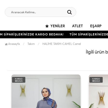
YENILER
ATLET
EŞARP
 SİPARİŞLERİNİZDE KARGO BEDAVA!
TÜM SİPARİŞLERİNİZDE
Anasayfa
Takım
HALİME TAKIM-CAMEL Camel
İlgili ürün
KARGO
KARGO
BEDAVA
BEDAVA