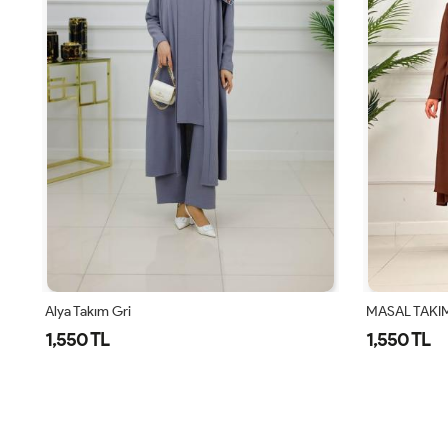
MASAL TAKIM - KAHVERENGİ
Alya Takım K
1,550 TL
1,550 TL