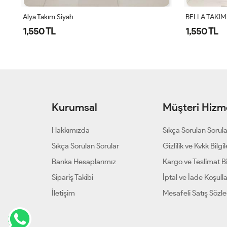
BELLA TAKIM - SİYAH
BELLA TAKIM
1,550 TL
1,550 TL
Kurumsal
Müşteri Hizme
Hakkımızda
Sıkça Sorulan Sorul
Sıkça Sorulan Sorular
Gizlilik ve Kvkk Bilgil
Banka Hesaplarımız
Kargo ve Teslimat Bil
Sipariş Takibi
İptal ve İade Koşulla
İletişim
Mesafeli Satış Sözl