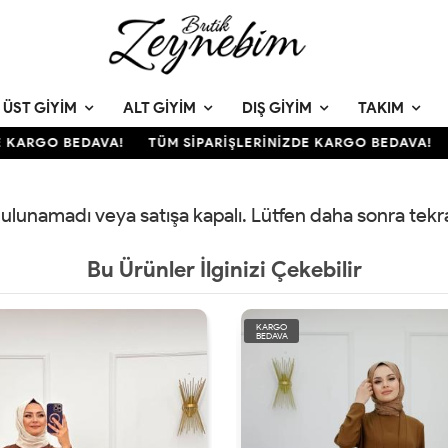
ÜST GIYIM
ALT GIYIM
DIŞ GIYIM
TAKIM
 KARGO BEDAVA!
TÜM SİPARİŞLERİNİZDE KARGO BEDAVA!
 bulunamadı veya satışa kapalı. Lütfen daha sonra tek
Bu Ürünler İlginizi Çekebilir
KARGO
BEDAVA