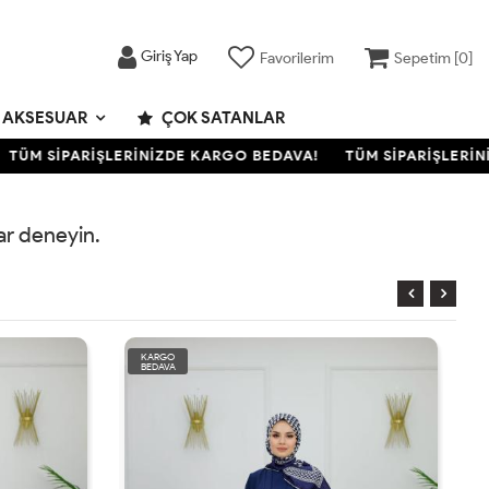
Giriş Yap
Favorilerim
Sepetim [
0
]
AKSESUAR
ÇOK SATANLAR
TÜM SİPARİŞLERİNİZDE KARGO BEDAVA!
TÜM SİPARİŞLERİNİ
rar deneyin.
KARGO
BEDAVA