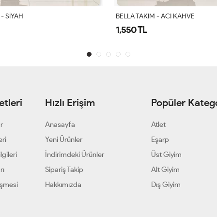
 - ACI KAHVE
Gülşah Takım Siyah
1,900 TL
tleri
Hızlı Erişim
Popüler Katego
ar
Anasayfa
Atlet
eri
Yeni Ürünler
Eşarp
gileri
İndirimdeki Ürünler
Üst Giyim
rı
Sipariş Takip
Alt Giyim
eşmesi
Hakkımızda
Dış Giyim