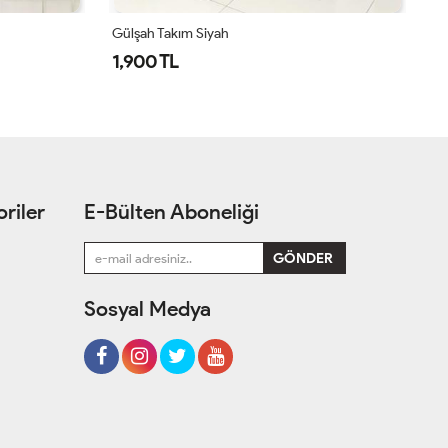
Simge Takım Acı Kahve
Si
1,550 TL
1
riler
E-Bülten Aboneliği
Sosyal Medya