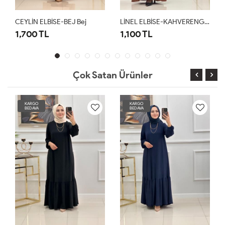
CEYLİN ELBİSE-BEJ Bej
LİNEL ELBİSE-KAHVERENGİ Kahverengi
1,700 TL
1,100 TL
Çok Satan Ürünler
KARGO
KARGO
BEDAVA
BEDAVA