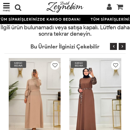
menü
ÜM SİPARİŞLERİNİZDE KARGO BEDAVA!
TÜM SİPARİŞLERİN
İlgili ürün bulunamadı veya satışa kapalı. Lütfen daha
sonra tekrar deneyin.
Bu Ürünler İlginizi Çekebilir
KARGO
KARGO
BEDAVA
BEDAVA