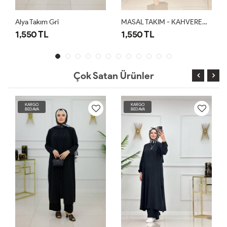
Alya Takım Gri
MASAL TAKIM - KAHVERENGİ
1,550 TL
1,550 TL
Çok Satan Ürünler
KARGO
KARGO
BEDAVA
BEDAVA