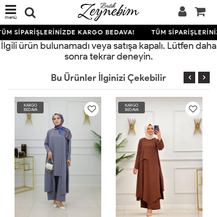
menü
ÜM SİPARİŞLERİNİZDE KARGO BEDAVA!
TÜM SİPARİŞLERİN
İlgili ürün bulunamadı veya satışa kapalı. Lütfen daha
sonra tekrar deneyin.
Bu Ürünler İlginizi Çekebilir
KARGO
KARGO
BEDAVA
BEDAVA