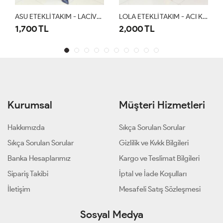
ASU ETEKLİ TAKIM - LACİVERT
LOLA ETEKLİ TAKIM - ACI KAHVE
00 TL
2,000 TL
1,500 T
Kurumsal
Müşteri Hizmetleri
Hakkımızda
Sıkça Sorulan Sorular
Sıkça Sorulan Sorular
Gizlilik ve Kvkk Bilgileri
Banka Hesaplarımız
Kargo ve Teslimat Bilgileri
Sipariş Takibi
İptal ve İade Koşulları
İletişim
Mesafeli Satış Sözleşmesi
Sosyal Medya