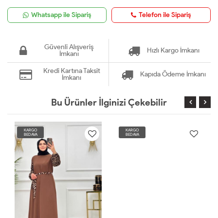
Whatsapp ile Sipariş
Telefon ile Sipariş
Güvenli Alışveriş
Hızlı Kargo İmkanı
İmkanı
Kredi Kartına Taksit
Kapıda Ödeme İmkanı
İmkanı
Bu Ürünler İlginizi Çekebilir
KARGO
KARGO
BEDAVA
BEDAVA