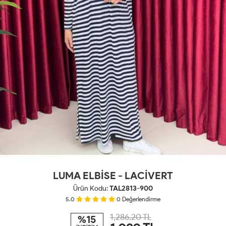
LUMA ELBİSE - LACİVERT
Ürün Kodu:
TAL2813-900
5.0
0
Değerlendirme
1,286.20 TL
%15