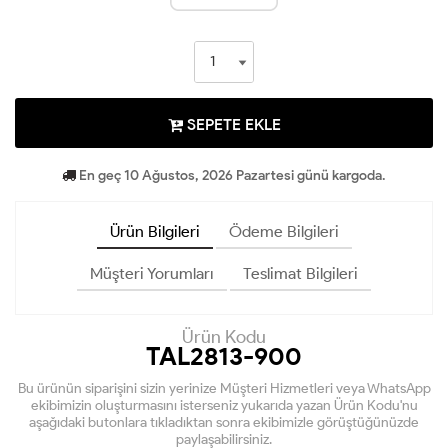
SEPETE EKLE
En geç 10 Ağustos, 2026 Pazartesi günü kargoda.
Ürün Bilgileri
Ödeme Bilgileri
Müşteri Yorumları
Teslimat Bilgileri
Ürün Kodu
TAL2813-900
Bu ürünün siparişini sizin yerinize Müşteri Hizmetleri veya WhatsApp
ekibimizin oluşturmasını isterseniz yukarıda yazan Ürün Kodu'nu
aşağıdaki butonlara tıkladıktan sonra ekibimizle görüştüğünüzde
paylaşabilirsiniz.