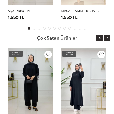
Alya Takım Gri
MASAL TAKIM - KAHVERENGİ
1,550 TL
1,550 TL
Çok Satan Ürünler
KARGO
KARGO
BEDAVA
BEDAVA