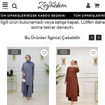
menü
TÜM SİPARİŞLERİNİZDE KARGO BEDAVA!
TÜM SİPARİŞLERİN
İlgili ürün bulunamadı veya satışa kapalı. Lütfen daha
sonra tekrar deneyin.
Bu Ürünler İlginizi Çekebilir
KARGO
KARGO
BEDAVA
BEDAVA