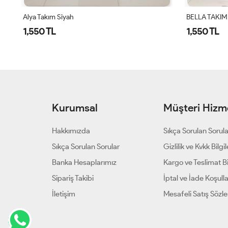
BELLA TAKIM - SİYAH
BELLA TAKIM
1,550 TL
1,550 TL
Kurumsal
Müşteri Hizme
Hakkımızda
Sıkça Sorulan Sorul
Sıkça Sorulan Sorular
Gizlilik ve Kvkk Bilgil
Banka Hesaplarımız
Kargo ve Teslimat Bil
Sipariş Takibi
İptal ve İade Koşulla
İletişim
Mesafeli Satış Sözl