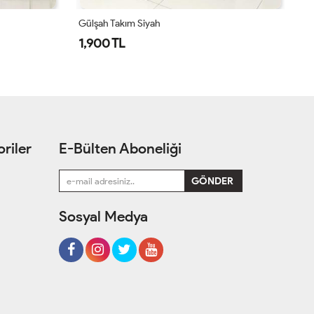
Simge Takım Acı Kahve
Si
1,550 TL
1
riler
E-Bülten Aboneliği
Sosyal Medya