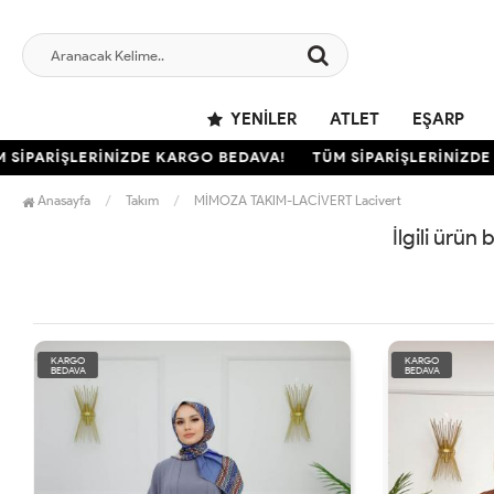
YENILER
ATLET
EŞARP
SİPARİŞLERİNİZDE KARGO BEDAVA!
TÜM SİPARİŞLERİNİZDE 
Anasayfa
Takım
MİMOZA TAKIM-LACİVERT Lacivert
İlgili ürün
KARGO
KARGO
BEDAVA
BEDAVA