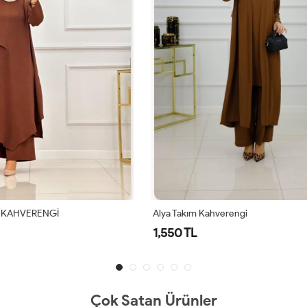
ahverengi
Alya Takım Lacivert
1,550 TL
Çok Satan Ürünler