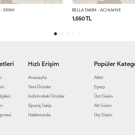
 - ACI KAHVE
Gülşah Takım Siyah
1,900 TL
tleri
Hızlı Erişim
Popüler Katego
ar
Anasayfa
Atlet
eri
Yeni Ürünler
Eşarp
gileri
İndirimdeki Ürünler
Üst Giyim
rı
Sipariş Takip
Alt Giyim
eşmesi
Hakkımızda
Dış Giyim