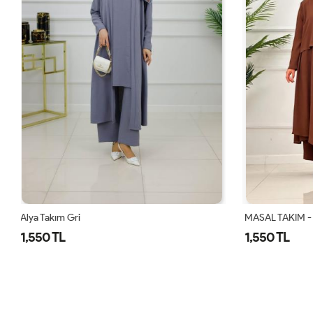
MASAL TAKIM - KAHVERENGİ
Alya Takım K
1,550 TL
1,550 TL