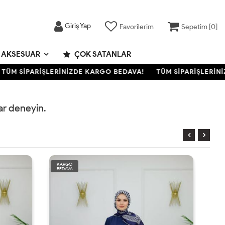
Giriş Yap
Favorilerim
Sepetim [
0
]
AKSESUAR
ÇOK SATANLAR
ÜM SİPARİŞLERİNİZDE KARGO BEDAVA!
TÜM SİPARİŞLERİNİZ
rar deneyin.
KARGO
BEDAVA