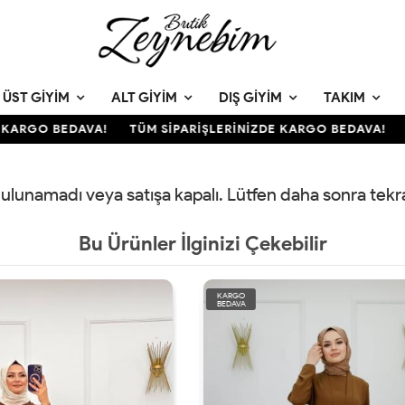
ÜST GIYIM
ALT GIYIM
DIŞ GIYIM
TAKIM
KARGO BEDAVA!
TÜM SİPARİŞLERİNİZDE KARGO BEDAVA!
T
 bulunamadı veya satışa kapalı. Lütfen daha sonra tek
Bu Ürünler İlginizi Çekebilir
KARGO
BEDAVA