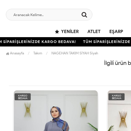
YENILER
ATLET
EŞARP
SİPARİŞLERİNİZDE KARGO BEDAVA!
TÜM SİPARİŞLERİNİZDE 
Anasayfa
Takım
NAGEHAN TAKIM SİYAH Siyah
İlgili ürün
KARGO
KARGO
BEDAVA
BEDAVA