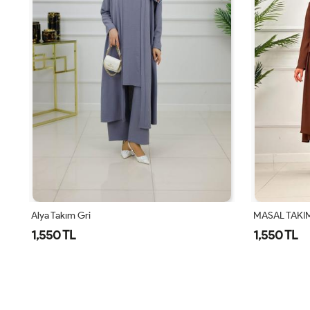
MASAL TAKIM - KAHVERENGİ
Alya Takım K
1,550 TL
1,550 TL