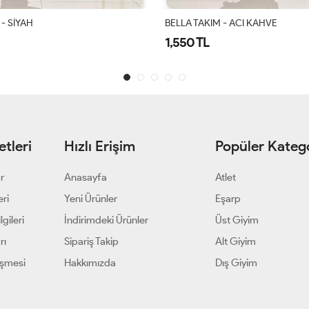
 - ACI KAHVE
Gülşah Takım Siyah
1,900 TL
tleri
Hızlı Erişim
Popüler Katego
ar
Anasayfa
Atlet
eri
Yeni Ürünler
Eşarp
gileri
İndirimdeki Ürünler
Üst Giyim
rı
Sipariş Takip
Alt Giyim
eşmesi
Hakkımızda
Dış Giyim