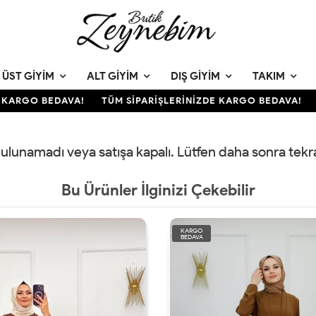
ÜST GIYIM
ALT GIYIM
DIŞ GIYIM
TAKIM
KARGO BEDAVA!
TÜM SİPARİŞLERİNİZDE KARGO BEDAVA!
T
 bulunamadı veya satışa kapalı. Lütfen daha sonra tek
Bu Ürünler İlginizi Çekebilir
KARGO
BEDAVA