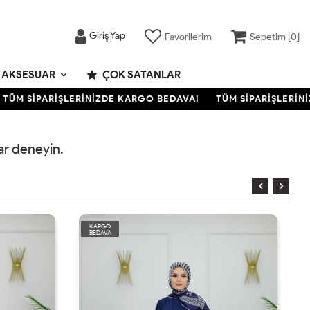
Giriş Yap
Favorilerim
Sepetim [
0
]
AKSESUAR
ÇOK SATANLAR
ÜM SİPARİŞLERİNİZDE KARGO BEDAVA!
TÜM SİPARİŞLERİNİZ
rar deneyin.
KARGO
BEDAVA