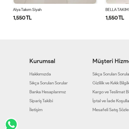
BELLA TAKIM - SİYAH
BELLA TAKIM
1,550 TL
1,550 TL
Kurumsal
Müşteri Hizme
Hakkımızda
Sıkça Sorulan Sorul
Sıkça Sorulan Sorular
Gizlilik ve Kvkk Bilgil
Banka Hesaplarımız
Kargo ve Teslimat Bil
Sipariş Takibi
İptal ve İade Koşulla
İletişim
Mesafeli Satış Sözl