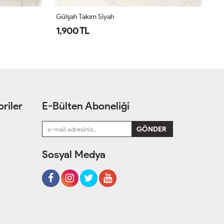
Simge Takım Acı Kahve
Si
1,550 TL
1
riler
E-Bülten Aboneliği
Sosyal Medya