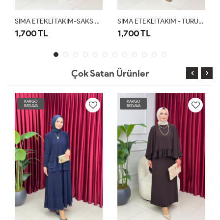
SİMA ETEKLİ TAKIM-SAKS MAVİ
SİMA ETEKLİ TAKIM - TURUNCU
1,700 TL
2,100 TL
Çok Satan Ürünler
KARGO
KARGO
BEDAVA
BEDAVA