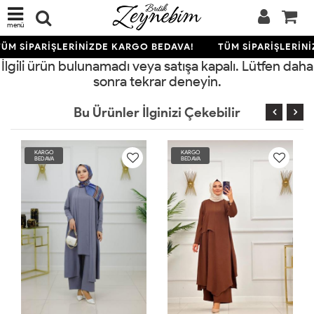
menü
ÜM SİPARİŞLERİNİZDE KARGO BEDAVA!
TÜM SİPARİŞLERİN
İlgili ürün bulunamadı veya satışa kapalı. Lütfen daha
sonra tekrar deneyin.
Bu Ürünler İlginizi Çekebilir
KARGO
KARGO
BEDAVA
BEDAVA