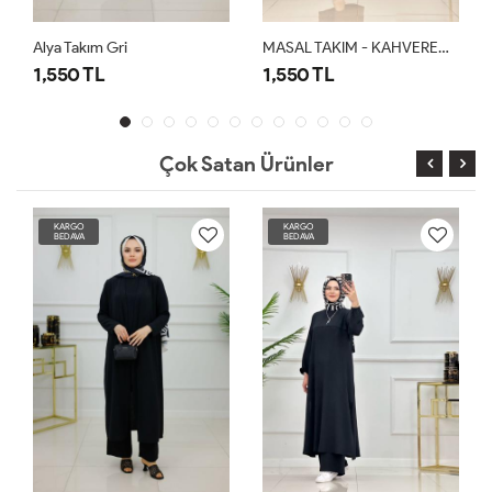
Alya Takım Gri
MASAL TAKIM - KAHVERENGİ
1,550 TL
1,550 TL
Çok Satan Ürünler
KARGO
KARGO
BEDAVA
BEDAVA