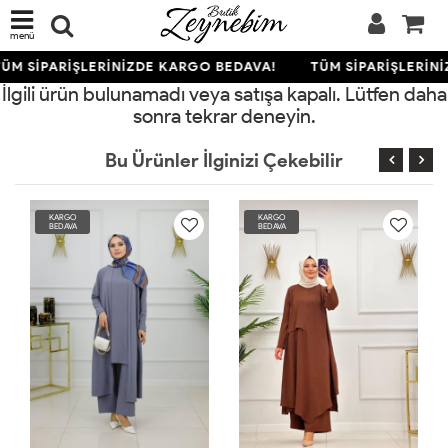
menü
ÜM SİPARİŞLERİNİZDE KARGO BEDAVA!
TÜM SİPARİŞLERİN
İlgili ürün bulunamadı veya satışa kapalı. Lütfen daha
sonra tekrar deneyin.
Bu Ürünler İlginizi Çekebilir
KARGO
KARGO
BEDAVA
BEDAVA