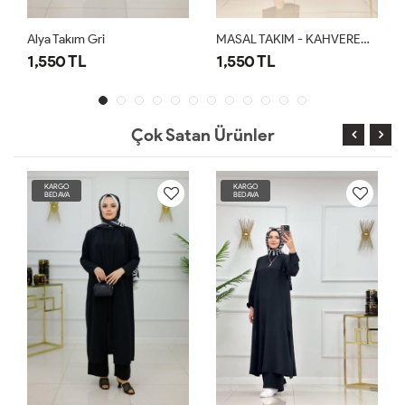
Alya Takım Gri
MASAL TAKIM - KAHVERENGİ
1,550 TL
1,550 TL
Çok Satan Ürünler
KARGO
KARGO
BEDAVA
BEDAVA