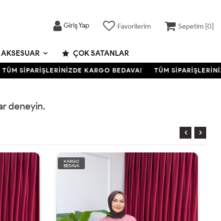
Giriş Yap
Favorilerim
Sepetim [
0
]
AKSESUAR
ÇOK SATANLAR
ÜM SİPARİŞLERİNİZDE KARGO BEDAVA!
TÜM SİPARİŞLERİNİZ
rar deneyin.
KARGO
BEDAVA