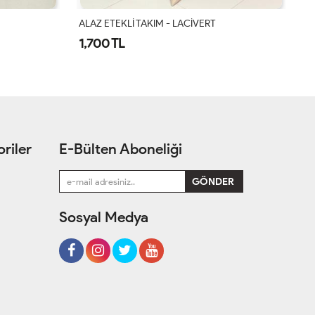
ALAZ ETEKLİ TAKIM - VİZON
AL
1,700 TL
1
riler
E-Bülten Aboneliği
Sosyal Medya