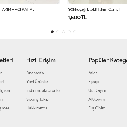
ekli Takım Camel
ALAZ ETEKLİ TAKIM - LACİVERT
1,700 TL
tleri
Hızlı Erişim
Popüler Katego
ar
Anasayfa
Atlet
eri
Yeni Ürünler
Eşarp
gileri
İndirimdeki Ürünler
Üst Giyim
rı
Sipariş Takip
Alt Giyim
eşmesi
Hakkımızda
Dış Giyim