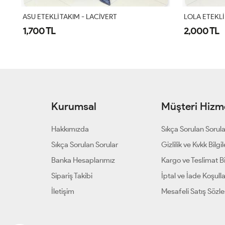
LOLA ETEKLİ TAKIM - ACI KAHVE
Gökkuşağı Et
2,000 TL
1,500 TL
Kurumsal
Müşteri Hizme
Hakkımızda
Sıkça Sorulan Sorul
Sıkça Sorulan Sorular
Gizlilik ve Kvkk Bilgil
Banka Hesaplarımız
Kargo ve Teslimat Bil
Sipariş Takibi
İptal ve İade Koşulla
İletişim
Mesafeli Satış Sözl