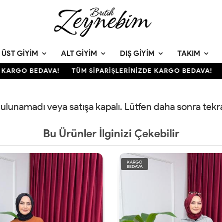
ÜST GIYIM
ALT GIYIM
DIŞ GIYIM
TAKIM
KARGO BEDAVA!
TÜM SİPARİŞLERİNİZDE KARGO BEDAVA!
T
 bulunamadı veya satışa kapalı. Lütfen daha sonra tek
Bu Ürünler İlginizi Çekebilir
KARGO
BEDAVA