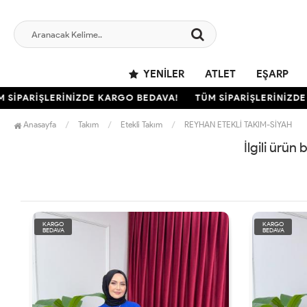
YENILER
ATLET
EŞARP
İPARİŞLERİNİZDE KARGO BEDAVA!
TÜM SİPARİŞLERİNİZDE 
Anasayfa
Takım
Etekli Takım
REYHAN ETEKLİ TAKIM-SİYAH
İlgili ürün
KARGO
KARGO
BEDAVA
BEDAVA