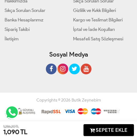
Hakkımızda
Sıkça Sorulan Sorular
Sıkça Sorulan Sorular
Gizlilik ve Kvkk Bilgileri
Banka Hesaplarımız
Kargo ve Teslimat Bilgileri
Sipariş Takibi
İptal ve İade Koşulları
İletişim
Mesafeli Satış Sözleşmesi
Sosyal Medya
Copyrights © 2026 Butik Zeynebim
Geliştir - powered by innovation
1,286.20 TL
SEPETE EKLE
1,090
TL
Anasayfa
Üye Girişi
Sepetim
Sipariş Takibi
İletişim