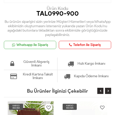
Ürün Kodu
TAL0990-900
Bu ürünün siparişini sizin yerinize Müşteri Hizmetleri veya WhatsApp
ekibimizin oluşturmasını isterseniz yukarıda yazan Ürün Kodu'nu
aşağıdaki butonlara tıkladıktan sonra ekibimizle görüştüğünüzde
paylaşabilirsiniz.
Whatsapp ile Sipariş
Telefon ile Sipariş
Güvenli Alışveriş
Hızlı Kargo İmkanı
İmkanı
Kredi Kartına Taksit
Kapıda Ödeme İmkanı
İmkanı
Bu Ürünler İlginizi Çekebilir
KARGO
KARGO
BEDAVA
BEDAVA