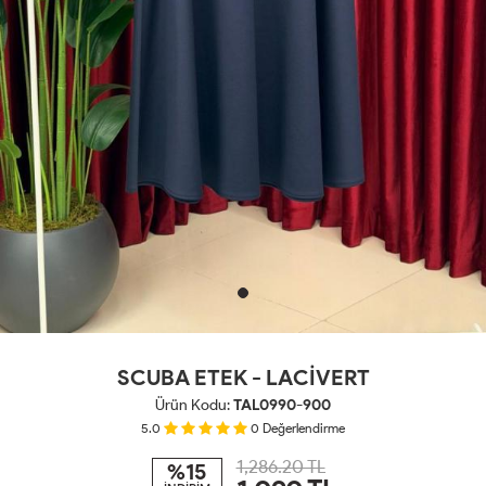
SCUBA ETEK - LACİVERT
Ürün Kodu:
TAL0990-900
5.0
0
Değerlendirme
1,286.20 TL
%15