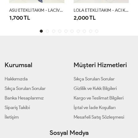
ASU ETEKLİ TAKIM - LACİVERT
LOLA ETEKLİ TAKIM - ACI KAHVE
1,700 TL
2,000 TL
1
Kurumsal
Müşteri Hizmetleri
Hakkımızda
Sıkça Sorulan Sorular
Sıkça Sorulan Sorular
Gizlilik ve Kvkk Bilgileri
Banka Hesaplarımız
Kargo ve Teslimat Bilgileri
Sipariş Takibi
İptal ve İade Koşulları
İletişim
Mesafeli Satış Sözleşmesi
Sosyal Medya