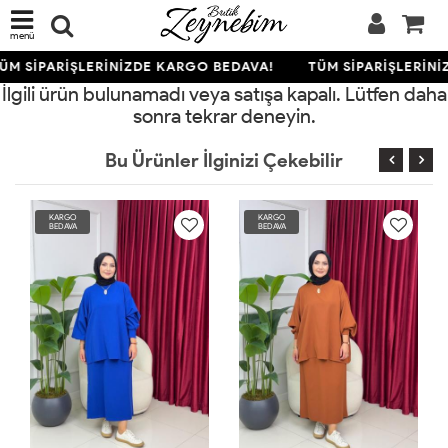
menü
ÜM SİPARİŞLERİNİZDE KARGO BEDAVA!
TÜM SİPARİŞLERİNİ
İlgili ürün bulunamadı veya satışa kapalı. Lütfen daha
sonra tekrar deneyin.
Bu Ürünler İlginizi Çekebilir
RGO
KARGO
KARGO
DAVA
BEDAVA
BEDAVA