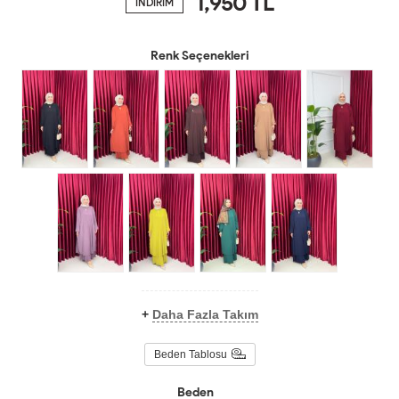
1,950
TL
İNDİRİM
Renk Seçenekleri
+
Daha Fazla Takım
Beden Tablosu
Beden