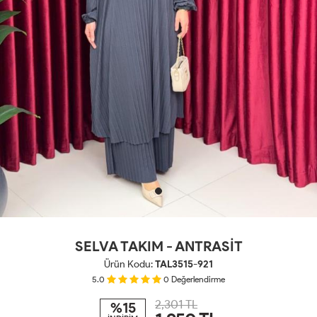
SELVA TAKIM - ANTRASİT
Ürün Kodu:
TAL3515-921
5.0
0
Değerlendirme
2,301 TL
%15