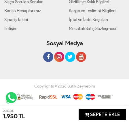
Sıkça Sorulan Sorular
Gizlilik ve Kvkk Bilgileri
Banka Hesaplarımız
Kargo ve Teslimat Bilgileri
Sipariş Takibi
İptal ve İade Koşulları
İletişim
Mesafeli Satış Sözleşmesi
Sosyal Medya
Copyrights © 2026 Butik Zeynebim
Geliştir - powered by innovation
2,301 TL
SEPETE EKLE
1,950
TL
Anasayfa
Üye Girişi
Sepetim
Sipariş Takibi
İletişim