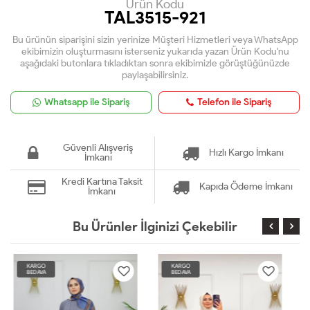
Ürün Kodu
TAL3515-921
Bu ürünün siparişini sizin yerinize Müşteri Hizmetleri veya WhatsApp
ekibimizin oluşturmasını isterseniz yukarıda yazan Ürün Kodu'nu
aşağıdaki butonlara tıkladıktan sonra ekibimizle görüştüğünüzde
paylaşabilirsiniz.
Whatsapp ile Sipariş
Telefon ile Sipariş
Güvenli Alışveriş
Hızlı Kargo İmkanı
İmkanı
Kredi Kartına Taksit
Kapıda Ödeme İmkanı
İmkanı
Bu Ürünler İlginizi Çekebilir
KARGO
KARGO
BEDAVA
BEDAVA