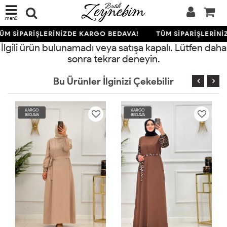
menü
ÜM SİPARİŞLERİNİZDE KARGO BEDAVA!
TÜM SİPARİŞLERİNİ
İlgili ürün bulunamadı veya satışa kapalı. Lütfen daha
sonra tekrar deneyin.
Bu Ürünler İlginizi Çekebilir
KARGO
KARGO
KA
BEDAVA
BEDAVA
BE