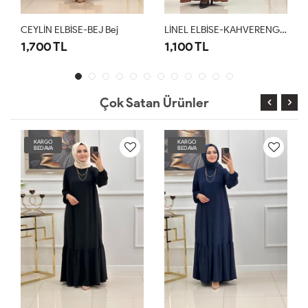
CEYLİN ELBİSE-BEJ Bej
LİNEL ELBİSE-KAHVERENGİ Kahverengi
LİNE
1,700 TL
1,100 TL
1,1
Çok Satan Ürünler
KARGO
KARGO
BEDAVA
BEDAVA