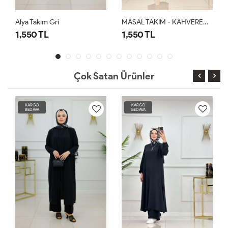
Alya Takım Gri
MASAL TAKIM - KAHVERENGİ
1,550 TL
1,550 TL
Çok Satan Ürünler
KARGO
KARGO
BEDAVA
BEDAVA