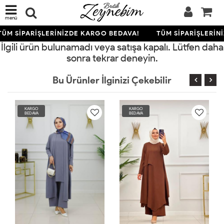
menü
ÜM SİPARİŞLERİNİZDE KARGO BEDAVA!
TÜM SİPARİŞLERİN
İlgili ürün bulunamadı veya satışa kapalı. Lütfen daha
sonra tekrar deneyin.
Bu Ürünler İlginizi Çekebilir
KARGO
KARGO
BEDAVA
BEDAVA