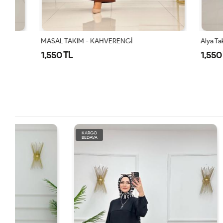
MASAL TAKIM - KAHVERENGİ
Alya Takım K
1,550 TL
1,550 TL
KARGO
KARGO
BEDAVA
BEDAVA