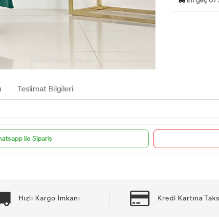
En geç 07 
ı
Teslimat Bilgileri
atsapp ile Sipariş
Hızlı Kargo İmkanı
Kredi Kartına Taks