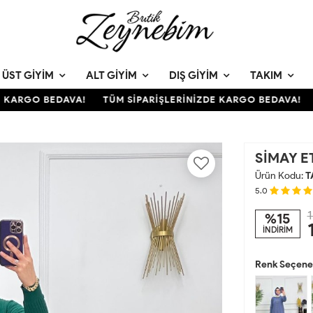
ÜST GIYIM
ALT GIYIM
DIŞ GIYIM
TAKIM
KARGO BEDAVA!
TÜM SİPARİŞLERİNİZDE KARGO BEDAVA!
T
SİMAY E
Ürün Kodu:
T
5.0
1
%15
İNDİRİM
Renk Seçenek