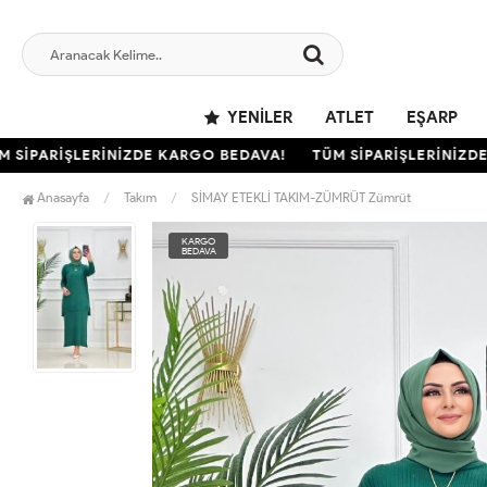
YENILER
ATLET
EŞARP
İPARİŞLERİNİZDE KARGO BEDAVA!
TÜM SİPARİŞLERİNİZDE 
Anasayfa
Takım
SİMAY ETEKLİ TAKIM-ZÜMRÜT Zümrüt
KARGO
BEDAVA