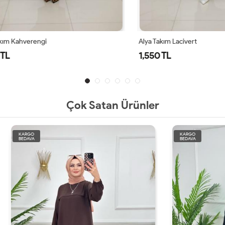
ahverengi
Alya Takım Lacivert
1,550 TL
Çok Satan Ürünler
KARGO
BEDAVA