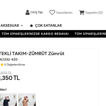
Giriş Yap
Favorilerim
Sepetim [
0
]
AKSESUAR
ÇOK SATANLAR
ÜM SİPARİŞLERİNİZDE KARGO BEDAVA!
TÜM SİPARİŞLERİNİZ
TEKLİ TAKIM-ZÜMRÜT Zümrüt
AL1332-420
0
Değerlendirme
,593 TL
1,350
TL
leri