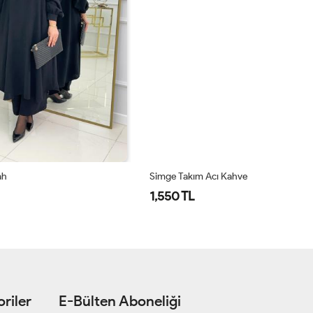
Simge Takım Acı Kahve
Si
1,550 TL
1
riler
E-Bülten Aboneliği