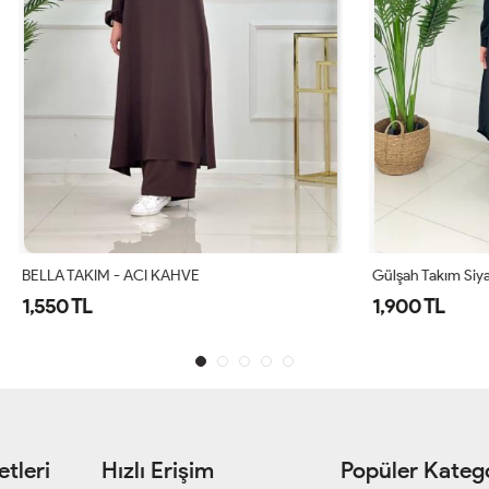
 - ACI KAHVE
Gülşah Takım Siyah
1,900 TL
tleri
Hızlı Erişim
Popüler Katego