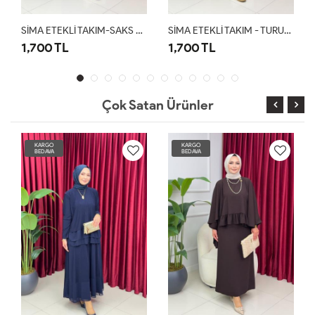
SİMA ETEKLİ TAKIM-SAKS MAVİ
SİMA ETEKLİ TAKIM - TURUNCU
MAYSA DENİM TAKIM-ANTRASİT
1,700 TL
2,100 TL
Çok Satan Ürünler
KARGO
KARGO
BEDAVA
BEDAVA