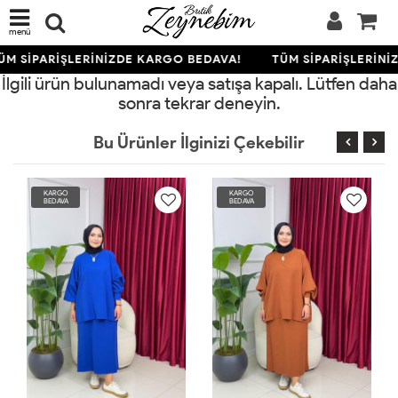
menü
ÜM SİPARİŞLERİNİZDE KARGO BEDAVA!
TÜM SİPARİŞLERİNİ
İlgili ürün bulunamadı veya satışa kapalı. Lütfen daha
sonra tekrar deneyin.
Bu Ürünler İlginizi Çekebilir
KARGO
KARGO
BEDAVA
BEDAVA