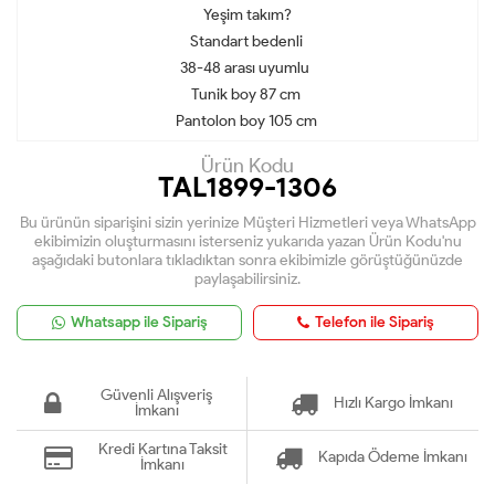
Yeşim takım?
Standart bedenli
38-48 arası uyumlu
Tunik boy 87 cm
Pantolon boy 105 cm
Ürün Kodu
TAL1899-1306
Bu ürünün siparişini sizin yerinize Müşteri Hizmetleri veya WhatsApp
ekibimizin oluşturmasını isterseniz yukarıda yazan Ürün Kodu'nu
aşağıdaki butonlara tıkladıktan sonra ekibimizle görüştüğünüzde
paylaşabilirsiniz.
Whatsapp ile Sipariş
Telefon ile Sipariş
Güvenli Alışveriş
Hızlı Kargo İmkanı
İmkanı
Kredi Kartına Taksit
Kapıda Ödeme İmkanı
İmkanı