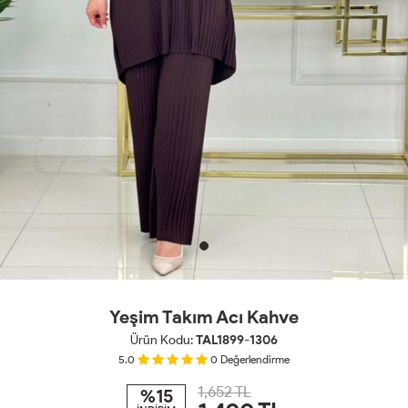
Yeşim Takım Acı Kahve
Ürün Kodu:
TAL1899-1306
5.0
0
Değerlendirme
1,652 TL
%15