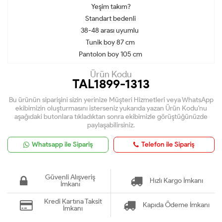
Yeşim takım?
Standart bedenli
38-48 arası uyumlu
Tunik boy 87 cm
Pantolon boy 105 cm
Ürün Kodu
TAL1899-1313
Bu ürünün siparişini sizin yerinize Müşteri Hizmetleri veya WhatsApp
ekibimizin oluşturmasını isterseniz yukarıda yazan Ürün Kodu'nu
aşağıdaki butonlara tıkladıktan sonra ekibimizle görüştüğünüzde
paylaşabilirsiniz.
Whatsapp ile Sipariş
Telefon ile Sipariş
Güvenli Alışveriş
Hızlı Kargo İmkanı
İmkanı
Kredi Kartına Taksit
Kapıda Ödeme İmkanı
İmkanı