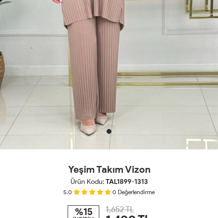
Yeşim Takım Vizon
Ürün Kodu:
TAL1899-1313
5.0
0
Değerlendirme
1,652 TL
%15