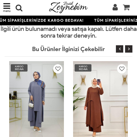
menü
ÜM SİPARİŞLERİNİZDE KARGO BEDAVA!
TÜM SİPARİŞLERİNİ
İlgili ürün bulunamadı veya satışa kapalı. Lütfen daha
sonra tekrar deneyin.
Bu Ürünler İlginizi Çekebilir
KARGO
KARGO
BEDAVA
BEDAVA